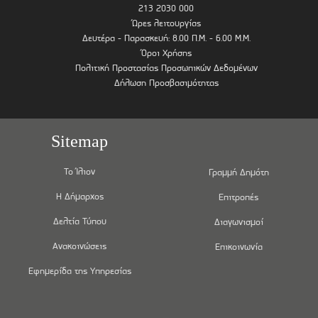
213 2030 000
Ώρες λειτουργίας
Δευτέρα - Παρασκευή: 8.00 Π.Μ. - 6.00 Μ.Μ.
Όροι Χρήσης
Πολιτική Προστασίας Προσωπικών Δεδομένων
Δήλωση Προσβασιμότητας
Sitemap
Το Ίλιον
Γραμμή Δημότη
Η Δήμαρχος
Επιτροπές
Δελτία Τύπου
Διαγωνισμοί
Ανακοινώσεις
Επικοινωνία
Εφημερίδα της Υπηρεσίας