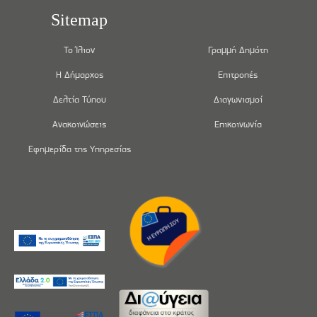
Sitemap
Το Ίλιον
Γραμμή Δημότη
Η Δήμαρχος
Επιτροπές
Δελτία Τύπου
Διαγωνισμοί
Ανακοινώσεις
Επικοινωνία
Εφημερίδα της Υπηρεσίας