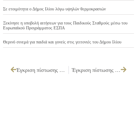
Σε ετοιμότητα ο Δήμος Ιλίου λόγω υψηλών θερμοκρασιών
Ξεκίνησε η υποβολή αιτήσεων για τους Παιδικούς Σταθμούς μέσω του
Ευρωπαϊκού Προγράμματος ΕΣΠΑ
Θερινό σινεμά για παιδιά και γονείς στις γειτονιές του Δήμου Ιλίου
Έγκριση πίστωσης 1.500,00€ για την επιμέλεια κίνησης και αυτοσχεδιασμού για το ανέβασμα της θεατρικής παράστασης «Παραμύθι χωρίς όνομα» της θεατρικής ομάδας του Πολιτιστικού μας Κέντρου
Έγκριση πίστωσης 600,00€ για προμήθεια εδεσμάτων τροφίμων για την εκδήλωση στις 8/5/2010 «Ο Σκαρίμπας ταξιδεύει», στο Καλλιτεχνικό καφενείο του Πολιτιστικού Κέντρου