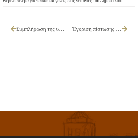
Θερινό σινεμά για παιδιά και γονείς στις γειτονιές του Δήμου Ιλίου
Συμπλήρωση της υπ΄ αριθ. απόφασης 31/20-1-2010 (με αρ.πρωτ.:249/28-1-2010) που αφορά την έγκριση πίστωσης 15.000,00€ για προμήθεια εντύπων – αφισών – προσκλήσεων για καρναβαλικές εκδηλώσεις 2010.
Έγκριση πίστωσης 5.400,00€ εις βάρος του Κ.Α. 15.6471.0001 για μουσική συναυλία του Λάκη Χαλκιά με εκκλησιαστικούς ύμνους της Μεγάλης Εβδομάδας, Έντεχνο και λαϊκό δημοτικό τραγούδι στις 28/3/2010.