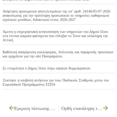
Ανάρτηση προσωρινών αποτελεσμάτων της υπ’ αριθ. 24146/03-07-2026
ανακοίνωσης για την πρόσληψη προσωπικού σε υπηρεσίες καθαρισμού
σχολικών μονάδων, διδακτικού έτους 2026-2027
Άμεση η επιχειρησιακή κινητοποίηση των υπηρεσιών του Δήμου Ιλίου
στα έντονα καιρικά φαινόμενα που έπληξαν το Ίλιον και ολόκληρη την
Αττική
Καθολική απαγόρευση κυκλοφορίας, διέλευσης και παραμονής προσώπων
και οχημάτων για την οδό Πανοράματος
Σε ετοιμότητα ο Δήμος Ιλίου λόγω υψηλών θερμοκρασιών
Ξεκίνησε η υποβολή αιτήσεων για τους Παιδικούς Σταθμούς μέσω του
Ευρωπαϊκού Προγράμματος ΕΣΠΑ
Έγκριση πίστωσης ποσού για ενοικίαση παραδοσιακών στολών για τις εκδηλώσεις μηνών Σεπτεμβρίου-Δεκεμβρίου
Ορθή επανάληψη της υπ΄αριθμ. απόφασης 16/20-1-2010 (με αρ.πρωτ. 210/26-1-2010) που αφορά την λήψη απόφασης για την έγκριση πίστωσης 4.000,00€ εις βάρος του Κ.Α.15.6471.0012 για προμήθεια εδεσμάτων για εκδηλώσεις Ιανουαρίου –Φεβρουαρίου – Μαρτίου –Απριλίου