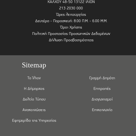
ΚΑΛΧΟΥ 48-50 13122 ΙΛΙΟΝ
213 2030 000
Ώρες λειτουργίας
Δευτέρα - Παρασκευή: 8.00 Π.Μ. - 6.00 Μ.Μ.
Όροι Χρήσης
Πολιτική Προστασίας Προσωπικών Δεδομένων
Δήλωση Προσβασιμότητας
Sitemap
Το Ίλιον
Γραμμή Δημότη
Η Δήμαρχος
Επιτροπές
Δελτία Τύπου
Διαγωνισμοί
Ανακοινώσεις
Επικοινωνία
Εφημερίδα της Υπηρεσίας