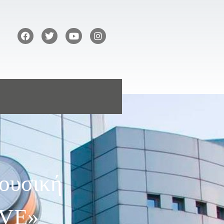
Μουσική
IVE»