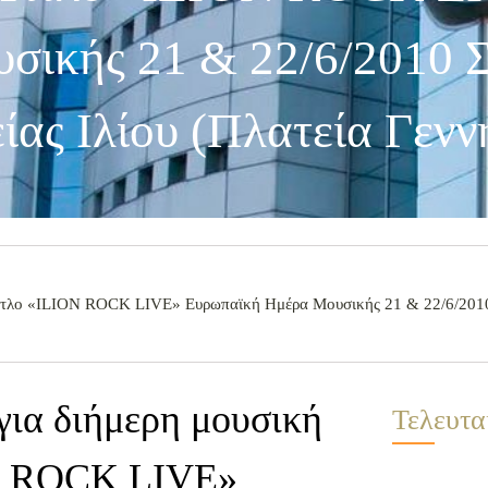
σικής 21 & 22/6/2010 
ίας Ιλίου (πλατεία Γενν
 τίτλο «ΙLION ROCK LIVE» Ευρωπαϊκή Ημέρα Μουσικής 21 & 22/6/2010
για διήμερη μουσική
Τελευτα
ON ROCK LIVE»