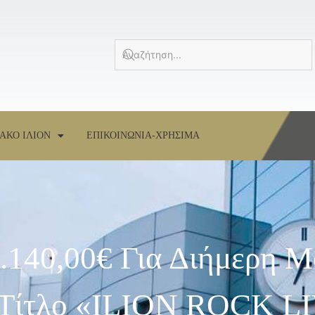
ΑΚΟ ΙΛΙΟΝ
ΕΠΙΚΟΙΝΩΝΙΑ-ΧΡΗΣΙΜΑ
.140,00€ Για Διήμερη 
 Τίτλο «ΙLION ROCK L