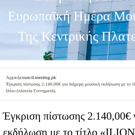
Ευρωπαϊκή Ημέρα Μου
Της Κεντρικής Πλατε
Αρχική
council.meeting.pk
Έγκριση πίστωσης 2.140,00€ για διήμερη μουσική εκδήλωση με το
Ιλίου (πλατεία Γεννηματά).
Έγκριση πίστωσης 2.140,00€ 
εκδήλωση με το τίτλο «ΙLI