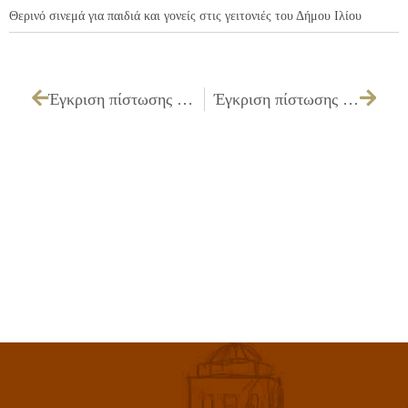
Θερινό σινεμά για παιδιά και γονείς στις γειτονιές του Δήμου Ιλίου
Έγκριση πίστωσης 400,00€ εις βάρος του 00.6073 για συμμετοχή υπαλλήλου του Πολιτιστικού Κέντρου σε σεμινάριο με τίτλο «Οι δαπάνες των δημοτικών Ν.Π.Δ.Δ. & οι πρόσφατες νομοθετικές αλλαγές μέσα από τις πράξεις του Ελεγκτικού Συνεδρίου».
Έγκριση πίστωσης 15.000,00€ για ηχητικές καλύψεις εκδηλώσεων για τους μήνες Μάιο – Ιούνιο – Ιούλιο 2010 «ΙΛΙΑ 2010»