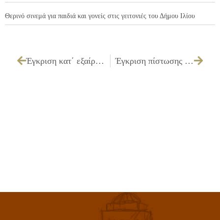
Θερινό σινεμά για παιδιά και γονείς στις γειτονιές του Δήμου Ιλίου
Έγκριση κατ΄ εξαίρεση άδειας οχήματος του ΚΗΟ 5198 Ι.Χ. επιβατικού οχήματος.
Έγκριση πίστωσης 400,00€ εις βάρος του 00.6073 για συμμετοχή υπαλλήλου του Πολιτιστικού Κέντρου σε σεμινάριο με τίτλο «Οι δαπάνες των δημοτικών Ν.Π.Δ.Δ. & οι πρόσφατες νομοθετικές αλλαγές μέσα από τις πράξεις του Ελεγκτικού Συνεδρίου».