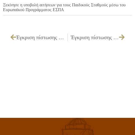
Ξεκίνησε η υποβολή αιτήσεων για τους Παιδικούς Σταθμούς μέσω του
Ευρωπαϊκού Προγράμματος ΕΣΠΑ
Έγκριση πίστωσης 1.700,00€ εις βάρος του Κ.Α.15.6471.0001 για το μουσικό τετραμελές σχήμα της εκδήλωσης «Αφιέρωμα στη ποίηση Καββαδία» που θα πραγματοποιηθεί στις 17/4/2010.
Έγκριση πίστωσης 840,00€ εις βάρος του Κ.Α.15.6471.0016 για καθαρισμό (60) εξήντα στολών της Φιλαρμονικής του Πολιτιστικού Κέντρου .