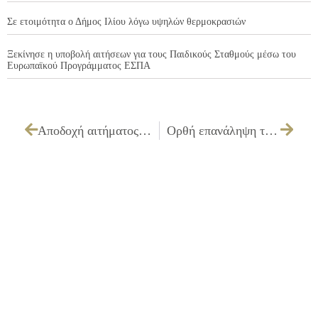
Σε ετοιμότητα ο Δήμος Ιλίου λόγω υψηλών θερμοκρασιών
Ξεκίνησε η υποβολή αιτήσεων για τους Παιδικούς Σταθμούς μέσω του
Ευρωπαϊκού Προγράμματος ΕΣΠΑ
Αποδοχή αιτήματος για απόσπαση υπαλλήλου του Πολιτιστικού Κέντρου στο Δήμο Ιλίου
Ορθή επανάληψη της υπ΄αριθμ. απόφασης 113/31-5-2010 (με αρ.πρωτ. 1198/4-6-2010) που αφορά την έγκριση πίστωσης 2.706,00€ για ενοικίαση ηχητικού – φωτιστικού εξοπλισμού για εκδηλώσεις από 23/6/2010 έως 28/6/2010.