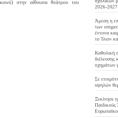
σχολικών μ
κοινό) στην αίθουσα θεάτρου του
2026-2027
Άμεση η επ
των υπηρεσ
έντονα και
το Ίλιον κ
Καθολική 
διέλευσης 
οχημάτων 
Σε ετοιμότ
υψηλών θε
Ξεκίνησε η
Παιδικούς
Ευρωπαϊκ