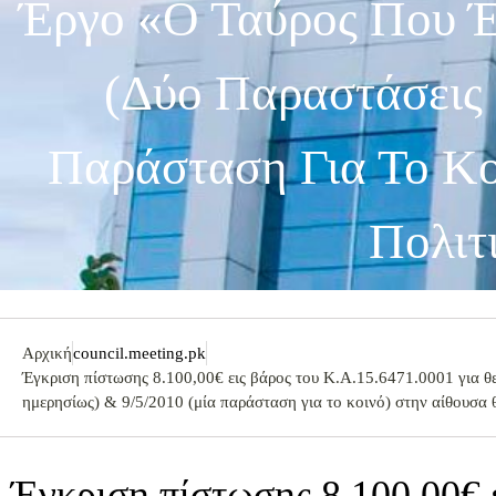
Έργο «Ο Ταύρος Που Έπ
(δύο Παραστάσεις
Παράσταση Για Το Κο
Πολιτ
Αρχική
council.meeting.pk
Έγκριση πίστωσης 8.100,00€ εις βάρος του Κ.Α.15.6471.0001 για θεα
ημερησίως) & 9/5/2010 (μία παράσταση για το κοινό) στην αίθουσα 
Έγκριση πίστωσης 8.100,00€ 