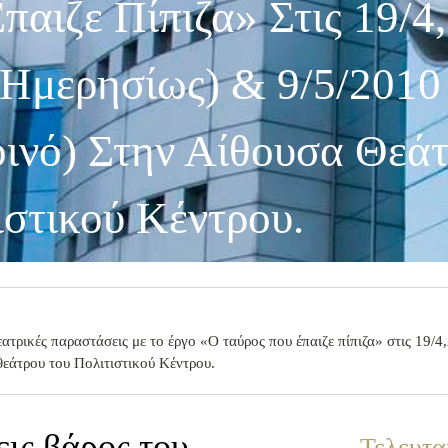
αιζε Πίπιζα» Στις 19/4,
 Ημερησίως) & 9/5/2010
ινό) Στην Αίθουσα Θεά
ιστικού Κέντρου.
τρικές παραστάσεις με το έργο «Ο ταύρος που έπαιζε πίπιζα» στις 19/4
θεάτρου του Πολιτιστικού Κέντρου.
εις βάρος του
Τελευτα