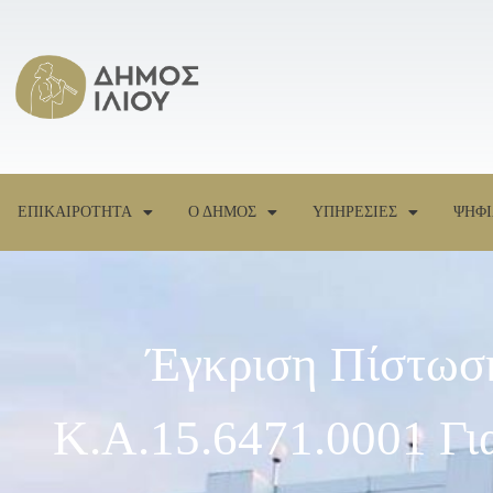
ΕΠΙΚΑΙΡΟΤΗΤΑ
Ο ΔΗΜΟΣ
ΥΠΗΡΕΣΙΕΣ
ΨΗΦΙ
Έγκριση Πίστωση
Κ.Α.15.6471.0001 Γι