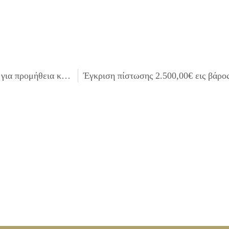
Έγκριση πίστωσης 5.000,00€ εις βάρος του Κ.Α.15.6653 για προμήθεια κινηματογραφικού υλικού για τις ανάγκες του τμήματος κινηματογράφου.