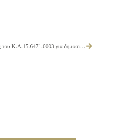
Έγκριση πίστωσης 2.500,00€ εις βάρος του Κ.Α.15.6471.0003 για δημοσιεύσεις εκδηλώσεων Α΄ εξαμήνου 2010 του Πολιτιστικού Κέντρου στο περιοδικό «Δυτικές διαδρομές» & στην εφημερίδα Hxώ.