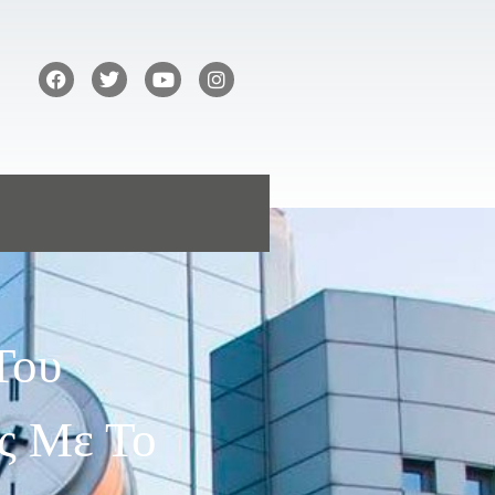
Του
ς Με Το