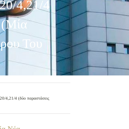
20/4,21/4
 (μία
τρου Του
,20/4,21/4 (δύο παραστάσεις
ία Νέα