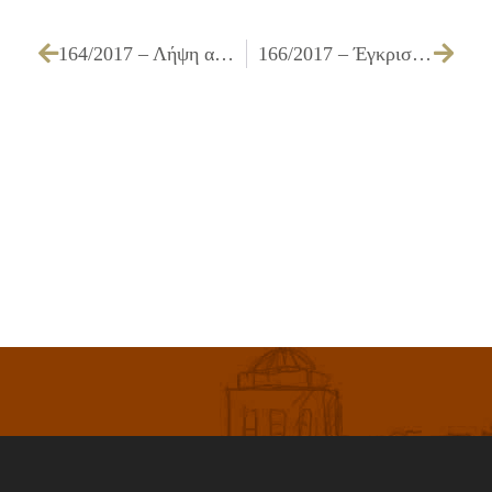
164/2017 – Λήψη απόφασης για έγκριση πρακτικού της επιτροπής διενέργειας του Συνοπτικού διαγωνισμού για την «Καθαρισμός φρεατίων υδροσυλλογής και δικτύου ομβρίων»
166/2017 – Έγκριση πρακτικού δημοπρασίας που αφορά στη μίσθωση οικήματος προς χρήση του, για τη στέγαση των επιμορφωτικών δραστηριοτήτων του Δήμου Ιλίου