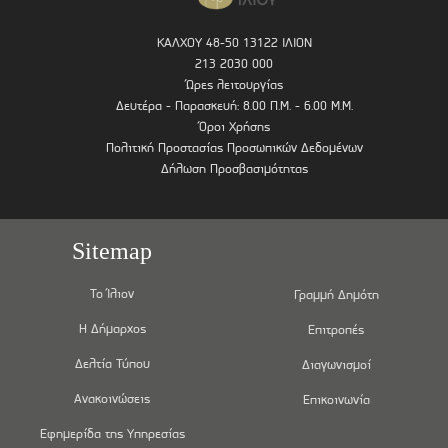
ΚΑΛΧΟΥ 48-50 13122 ΙΛΙΟΝ
213 2030 000
Ώρες λειτουργίας
Δευτέρα - Παρασκευή: 8.00 Π.Μ. - 6.00 Μ.Μ.
Όροι Χρήσης
Πολιτική Προστασίας Προσωπικών Δεδομένων
Δήλωση Προσβασιμότητας
Sitemap
Το Ίλιον
Γραμμή Δημότη
Η Δήμαρχος
Επιτροπές
Δελτία Τύπου
Διαγωνισμοί
Ανακοινώσεις
Επικοινωνία
Εφημερίδα της Υπηρεσίας