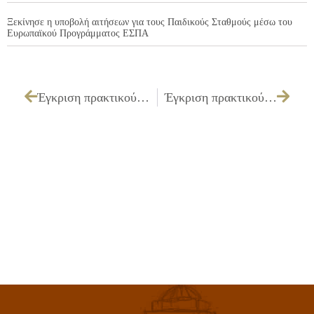
Ξεκίνησε η υποβολή αιτήσεων για τους Παιδικούς Σταθμούς μέσω του
Ευρωπαϊκού Προγράμματος ΕΣΠΑ
Έγκριση πρακτικού δημοπρασίας της επιτροπής διενέργειας του διαγωνισμού που αφορά τις «Εργασίες Αποψίλωσης και Καθαρισμού κοινοχρήστων χώρων και οικοπέδων του Δήμου»
Έγκριση πρακτικού δημοπρασίας της επιτροπής διενέργειας του διαγωνισμού για την «Προμήθεια παγκακιών κοινοχρήστων χώρων»