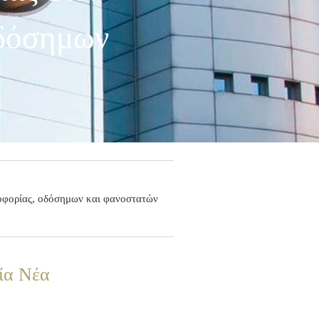
Οδόσημων
λοφορίας, οδόσημων και φανοστατών
ία Νέα