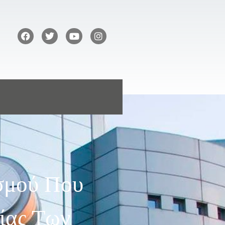
σμού Που
ίας Των