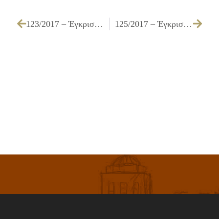
123/2017 – Έγκριση τεχνικών προδιαγραφών και τρόπου εκτέλεσης για την «Προμήθεια τροφίμων για τις ανάγκες των Διευθύνσεων Κοινωνικής Προστασίας και Υγείας και της Προσχολικής Αγωγής του Δήμου Ιλίου»
125/2017 – Έγκριση πρακτικού δικαιολογητικών κατακύρωσης της επιτροπής διαγωνισμού και κατακύρωση του διεθνούς ηλεκτρονικού διαγωνισμού για την «Προμήθεια τροφίμων για τις ανάγκες των Υπηρεσιών του Δήμου για το έτος 2017»