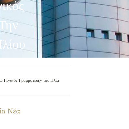
ικός
Την
Ιλίου
«Ο Γενικός Γραμματεύς» του Ηλία
ία Νέα