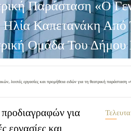
τρική Παράσταση «Ο Γεν
 Ηλία Καπετανάκη Από 
τρική Ομάδα Του Δήμου 
κών, λοιπές εργασίες και προμήθεια ειδών για τη θεατρική παράσταση 
 προδιαγραφών για
Τελευτα
ς εργασίες και