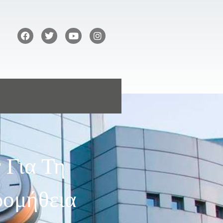
 Για Τη
ρομήθεια