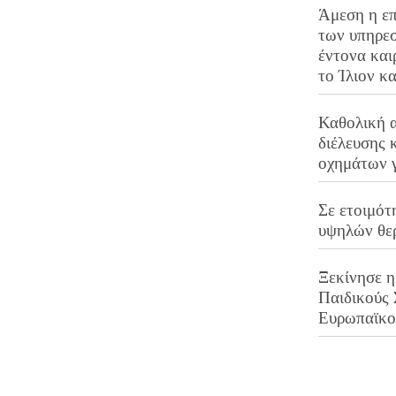
Άμεση η επ
των υπηρεσ
έντονα και
το Ίλιον κ
Καθολική 
διέλευσης 
οχημάτων 
Σε ετοιμότ
υψηλών θε
Ξεκίνησε η
Παιδικούς
Ευρωπαϊκ