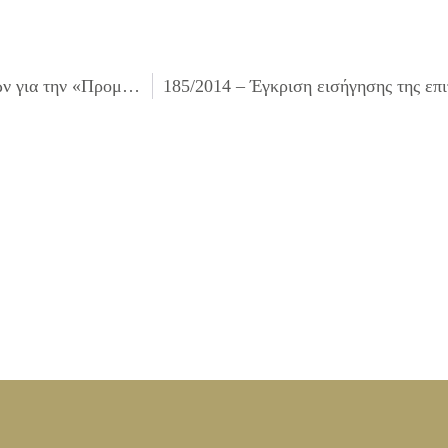
183/2014 – Έγκριση πίστωσης και τεχνικών προδιαγραφών για την «Προμήθεια αναλωσίμων μουσικών οργάνων της Φιλαρμονικής Δ.Ιλίου οικ.έτους 2014»