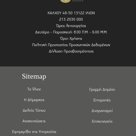
ΚΑΛΧΟΥ 48-50 13122 ΙΛΙΟΝ
213 2030 000
Ώρες λειτουργίας
Δευτέρα - Παρασκευή: 8.00 Π.Μ. - 6.00 Μ.Μ.
Όροι Χρήσης
Πολιτική Προστασίας Προσωπικών Δεδομένων
Δήλωση Προσβασιμότητας
Sitemap
Το Ίλιον
Γραμμή Δημότη
Η Δήμαρχος
Επιτροπές
Δελτία Τύπου
Διαγωνισμοί
Ανακοινώσεις
Επικοινωνία
Εφημερίδα της Υπηρεσίας