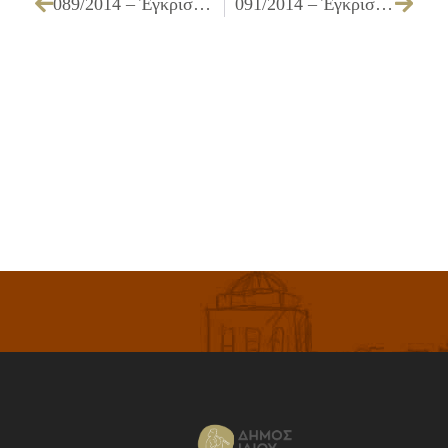
089/2014 – Έγκριση πίστωσης και τεχνικών προδιαγραφών για την «Προμήθεια ειδών απολυμαντικών, υγιεινής, καθαριότητας και ευπρεπισμού για τους παιδικούς και βρεφονηπιακούς σταθμούς»
091/2014 – Έγκριση τεχνικών προδιαγραφών και όρων διακήρυξης για την «Προμήθεια στεφανιών για διάφορες εκδηλώσεις – δεξιώσεις – εθνικές ή τοπικές εορτές του Δήμου μας»