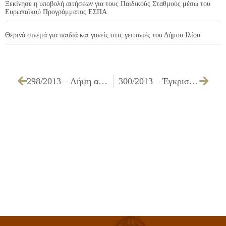
Ξεκίνησε η υποβολή αιτήσεων για τους Παιδικούς Σταθμούς μέσω του
Ευρωπαϊκού Προγράμματος ΕΣΠΑ
Θερινό σινεμά για παιδιά και γονείς στις γειτονιές του Δήμου Ιλίου
298/2013 – Λήψη απόφασης για την έγκριση της υπ’ αριθμ. ΟΔΟ 05/2013 μελέτης και του τρόπου εκτέλεσης του έργου ΣΥΝΤΗΡΗΣΗ – ΑΝΑΚΑΤΑΣΚΕΥΗ ΠΕΖΟΔΡΟΜΙΩΝ ΓΙΑ ΤΗΝ ΚΑΛΥΤΕΡΗ ΠΡΟΣΒΑΣΙΜΟΤΗΤΑ ΤΟΥΣ ΕΡΓ. Α3/13
300/2013 – Έγκριση του Πρωτοκόλλου Προσωρινής & Οριστικής Παραλαβής του έργου ΣΤΟΛΙΣΜΟΣ ΠΛΑΤΕΙΩΝ – ΚΟΙΝΟΧΡΗΣΤΩΝ ΧΩΡΩΝ ΤΩΝ ΠΕΡΙΟΧΩΝ ΠΑΛΑΤΙΑΝΗΣ, Ζ. ΠΗΓΗΣ, ΑΓ. ΦΑΝΟΥΡΙΟΥ & ΜΙΧΕΛΗ