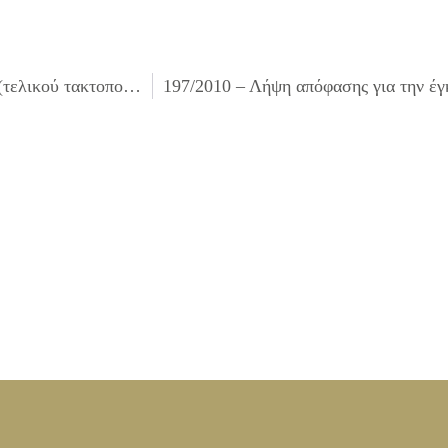
195/2010 – Έγκριση του 1ου Ανακεφαλαιωτικού Πίνακα (τελικού τακτοποιητικού) του έργου ΣΥΝΤΗΡΗΣΗ – ΕΠΙΣΚΕΥΗ ΟΔΟΣΤΡΩΜΑΤΩΝ (ΛΑΚΚΟΥΒΕΣ) ΕΡΓΟΛΑΒΙΑΣ Α3/08