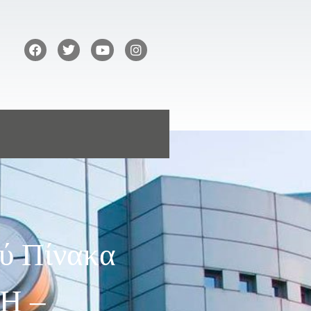
ού Πίνακα
Η –