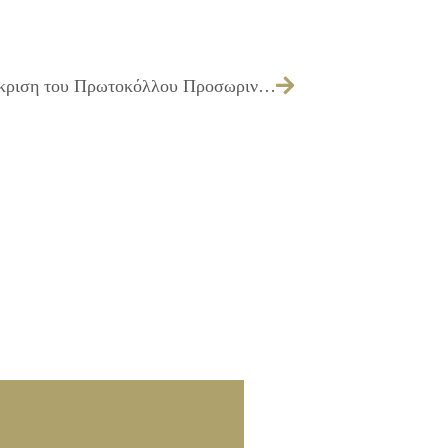
197/2010 – Λήψη απόφασης για την έγκριση του Πρωτοκόλλου Προσωρινής & Οριστικής Παραλαβής του έργου ΚΑΤΑΣΚΕΥΗ 3 ΓΗΠΕΔΩΝ ΜΙΝΙ ΠΟΔΟΣΦΑΙΡΟΥ ΣΤΟ ΑΘΛΗΤΙΚΟ ΚΕΝΤΡΟ ΕΠΙ ΤΩΝ ΟΔΩΝ ΠΡΙΑΜΟΥ – ΡΑΔΙΟΦΩΝΙΑΣ – ΠΡΕΣΠΑΣ – ΝΑΥΣΙΚΑΣ ΚΑΙ ΔΙΑΜΟΡΦΩΣΗ ΒΟΗΘΗΤΙΚΟΥ ΓΗΠΕΔΟΥ ΠΟΔΟΣΦΑΙΡΟΥ ΣΤΟ ΔΗΜΟΤΙΚΟ ΣΤΑΔΙΟ ΙΛΙΟΥ