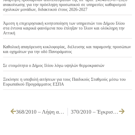
ανακοίνωσης για την πρόσληψη προσωπικού σε υπηρεσίες καθαρισμού
σχολικών μονάδων, διδακτικού έτους 2026-2027
Άμεση η επιχειρησιακή κινητοποίηση των υπηρεσιών του Δήμου Ιλίου
στα έντονα καιρικά φαινόμενα που έπληξαν το Ίλιον και ολόκληρη την
Αττική
Καθολική απαγόρευση κυκλοφορίας, διέλευσης και παραμονής προσώπων
και οχημάτων για την οδό Πανοράματος
Σε ετοιμότητα ο Δήμος Ιλίου λόγω υψηλών θερμοκρασιών
Ξεκίνησε η υποβολή αιτήσεων για τους Παιδικούς Σταθμούς μέσω του
Ευρωπαϊκού Προγράμματος ΕΣΠΑ
368/2010 – Λήψη απόφασης για την έγκριση της υπ’ αριθμ. ΟΙΚ9/2010 μελέτης και του τρόπου εκτέλεσης του έργου ΒΕΛΤΙΩΣΕΙΣ – ΑΝΑΒΑΘΜΙΣΕΙΣ ΣΧΟΛΙΚΩΝ ΥΠΟΔΟΜΩΝ (ΧΩΡΟΙ ΥΓΙΕΙΝΗΣ, ΜΟΝΩΣΕΙΣ) ΕΡΓΟΛΑΒΙΑΣ Δ1/10
370/2010 – Έγκριση του 2ου Ανακεφαλαιωτικού Πίνακα του έργου ΣΥΝΤΗΡΗΣΗ – ΕΠΕΚΤΑΣΗ ΑΓΩΓΩΝ ΑΠΟΧΕΤΕΥΣΗΣ ΑΚΑΘΑΡΤΩΝ ΕΡΓ. Β3/09