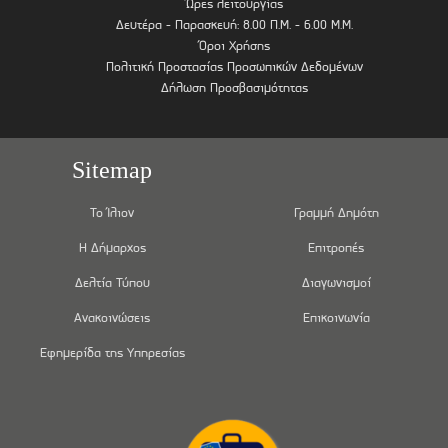
Ώρες λειτουργίας
Δευτέρα - Παρασκευή: 8.00 Π.Μ. - 6.00 Μ.Μ.
Όροι Χρήσης
Πολιτική Προστασίας Προσωπικών Δεδομένων
Δήλωση Προσβασιμότητας
Sitemap
Το Ίλιον
Γραμμή Δημότη
Η Δήμαρχος
Επιτροπές
Δελτία Τύπου
Διαγωνισμοί
Ανακοινώσεις
Επικοινωνία
Εφημερίδα της Υπηρεσίας