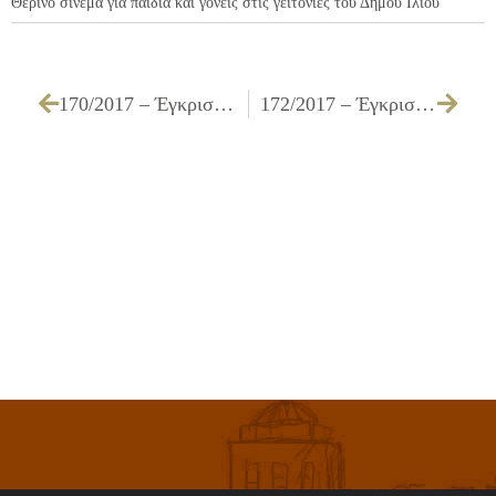
Θερινό σινεμά για παιδιά και γονείς στις γειτονιές του Δήμου Ιλίου
170/2017 – Έγκριση πίστωσης για την εντομοκτονία σε οικία απόρου προστατευομένου της Κοινωνικής Υπηρεσίας του Δήμου Ιλίου
172/2017 – Έγκριση πρακτικού δικαιολογητικών κατακύρωσης της επιτροπής διενέργειας και κατακύρωση του ανοιχτού ηλεκτρονικού διαγωνισμού για την υπηρεσία «Μεταφορά μελών Κ.Α.Π.Η., αθλούμενων σε αθλητικές δραστηριότητες και μελών πολιτιστικών δραστηριοτήτων για το έτος 2017»