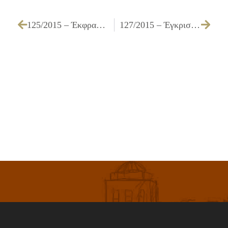
125/2015 – Έκφραση σύμφωνης γνώμης επί της αποφάσεως του Υπ. Οικονομίας, Υποδομών, Ναυτιλίας & Τουρισμού που αφορά προσωρινές κυκλοφοριακές ρυθμίσεις στο Δήμο μας, λόγω αποκλεισμού της Γέφυρας της οδού Έκτορος το Ρέμα Εσχατιάς
127/2015 – Έγκριση εκποίησης εγκαταλελειμμένων οχημάτων