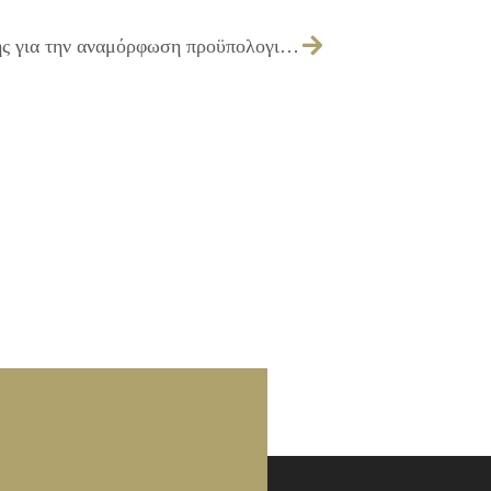
125/2013 – Έκφραση σύμφωνης γνώμης για την αναμόρφωση προϋπολογισμού του ΝΠΔΔ ΔΗΚΕΠΑ Ιλίου, οικονομικού έτους 2013