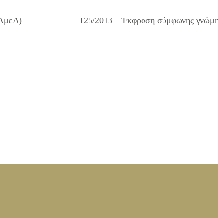
(ΑμεΑ)