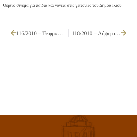
Θερινό σινεμά για παιδιά και γονείς στις γειτονιές του Δήμου Ιλίου
116/2010 – Έκφραση σύμφωνης γνώμης για την αναμόρφωση του προϋπολογισμού του Ν.Π. Δ.Α.Ο. Ιλίου, οικονομικού έτους 2010
118/2010 – Λήψη απόφασης για τη χορήγηση παράτασης προθεσμίας εκτέλεσης του έργου ΣΥΝΤΗΡΗΣΗ – ΕΠΙΣΚΕΥΗ ΟΔΟΣΤΡΩΜΑΤΩΝ (ΛΑΚΚΟΥΒΕΣ) ΕΡΓ. Α3/08