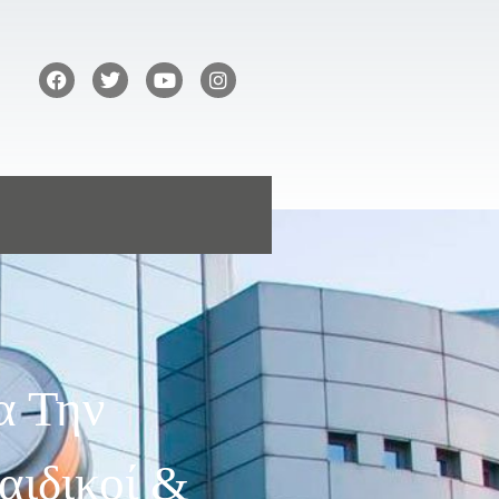
α Την
ιδικοί &