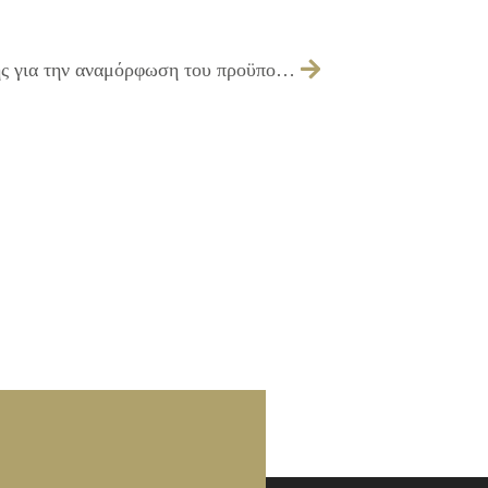
116/2010 – Έκφραση σύμφωνης γνώμης για την αναμόρφωση του προϋπολογισμού του Ν.Π. Δ.Α.Ο. Ιλίου, οικονομικού έτους 2010