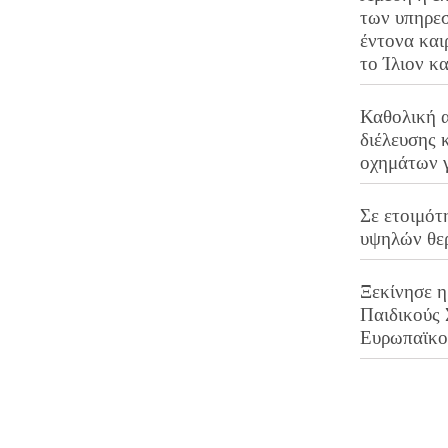
των υπηρεσ
έντονα και
το Ίλιον κ
Καθολική 
διέλευσης 
οχημάτων 
Σε ετοιμότ
υψηλών θε
Ξεκίνησε η
Παιδικούς
Ευρωπαϊκ