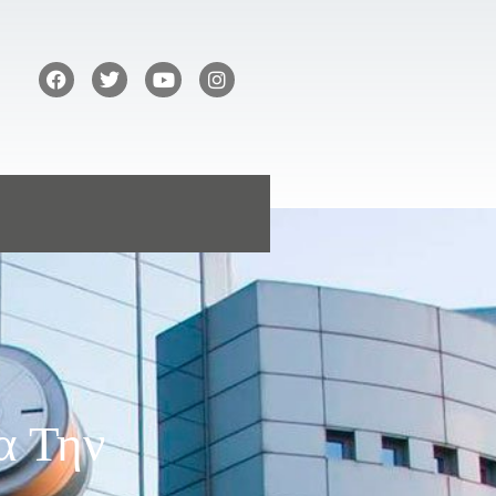
α Την