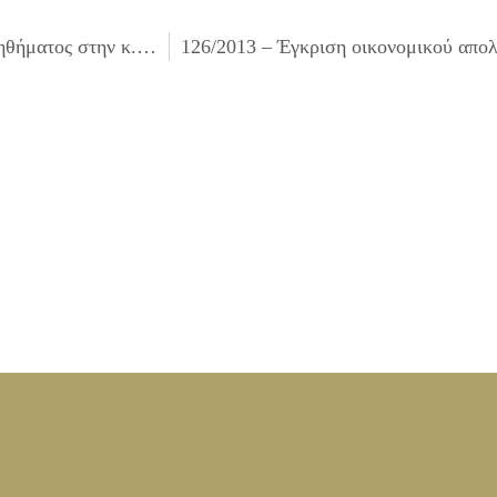
124/2013 – Έγκριση χορήγησης έκτακτου χρηματικού βοηθήματος στην κ. Μ.Κ. άπορο κάτοικο του Δήμου