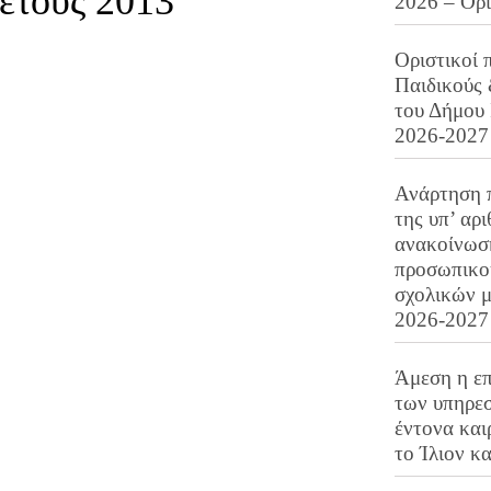
έτους 2013
2026 – Ορ
Οριστικοί 
Παιδικούς
του Δήμου 
2026-2027
Ανάρτηση 
της υπ’ αρ
ανακοίνωσ
προσωπικού
σχολικών μ
2026-2027
Άμεση η επ
των υπηρεσ
έντονα και
το Ίλιον κ