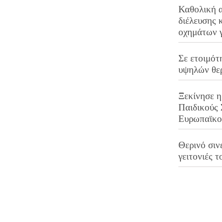
Καθολική 
διέλευσης 
οχημάτων 
Σε ετοιμότ
υψηλών θε
Ξεκίνησε η
Παιδικούς
Ευρωπαϊκ
Θερινό σινε
γειτονιές τ