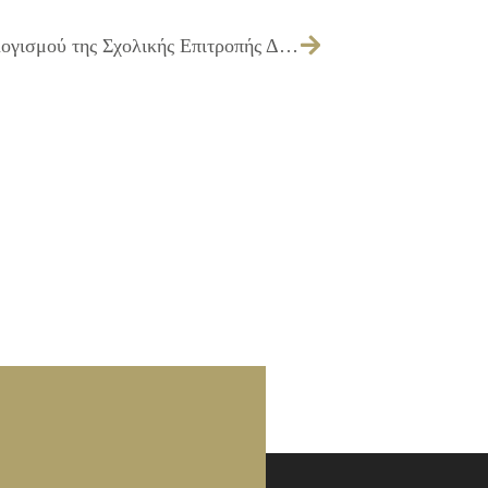
126/2013 – Έγκριση οικονομικού απολογισμού της Σχολικής Επιτροπής Δευτεροβάθμιας Εκπαίδευσης έτους 2012