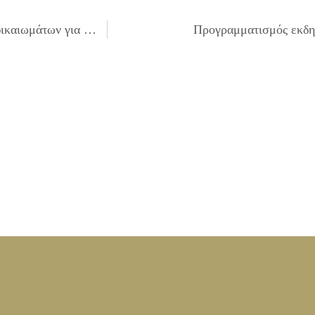
Έγκριση πίστωσης 1.000,00€ για απόδοση πνευματικών δικαιωμάτων για θεατρικούς συγγραφείς για το θεατρικό έργο «Το παραμύθι χωρίς όνομα» .
Προγραμματισμός εκδη