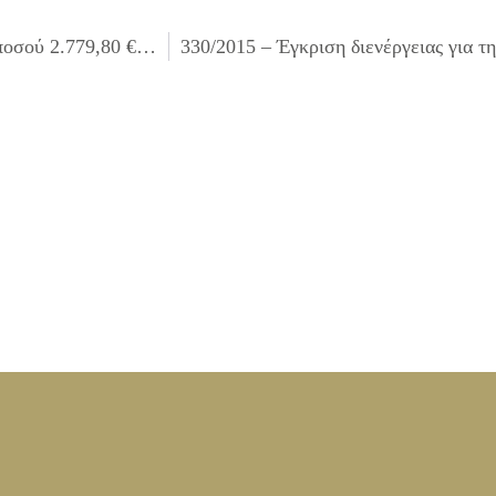
328/2015 – Έγκριση διενέργειας πίστωσης και διάθεσης ποσού 2.779,80 € με ΦΠΑ και καθορισμού τρόπου εκτέλεσης για την «Κατασκευή μαρμάρινης πλάκας όπου αναγράφεται διάταγμα του ιερέως του Απόλλωνα του Εριθασέου (1η παγκόσμια οικολογική επιγραφή)»