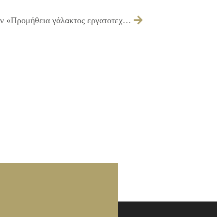
330/2015 – Έγκριση διενέργειας για την «Προμήθεια γάλακτος εργατοτεχνικού προσωπικού του Δήμου και τροφίμων για τις ανάγκες των Υπηρεσιών του Δήμου έτους 2016»