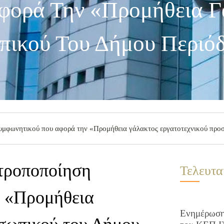
φορά Την «Προμήθεια Γ
πικού Του Δήμου Περιό
υμφωνητικού που αφορά την «Προμήθεια γάλακτος εργατοτεχνικού προ
 τροποποίηση
Τελευτα
ν «Προμήθεια
Ενημέρωση 