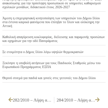
ανακοίνωσης για την πρόσληψη προσωπικού σε υπηρεσίες καθαρισμού
σχολικών μονάδων, διδακτικού έτους 2026-2027
Άμεση η επιχειρησιακή κινητοποίηση των υπηρεσιών του Δήμου Ιλίου
στα έντονα καιρικά φαινόμενα που έπληξαν το Ίλιον και ολόκληρη την
Αττική
Καθολική απαγόρευση κυκλοφορίας, διέλευσης και παραμονής προσώπων
και οχημάτων για την οδό Πανοράματος
Σε ετοιμότητα ο Δήμος Ιλίου λόγω υψηλών θερμοκρασιών
Ξεκίνησε η υποβολή αιτήσεων για τους Παιδικούς Σταθμούς μέσω του
Ευρωπαϊκού Προγράμματος ΕΣΠΑ
Θερινό σινεμά για παιδιά και γονείς στις γειτονιές του Δήμου Ιλίου
282/2010 – Λήψη απόφασης για επιβολή προστίμου στον κο ΦΩΤΕΙΝΟΠΟΥΛΟ ΑΓΓΕΛΟ του ΝΙΚΟΛΑΟΥ για παράνομη αφισσορύπανση, σύμφωνα με το άρθρο 24 § 2 του Κανονισμού Καθαριότητας
284/2010 – Λήψη απόφασης για τη χορήγηση χρηματικού βοηθήματος σε οικονομικά αδύνατη οικογένεια του Δήμου Ιλίου, για την αντιμετώπιση έκτατης και σοβαρής ανάγκης