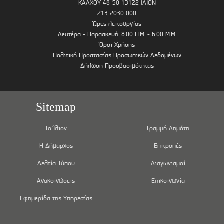
ΚΑΛΧΟΥ 48-50 13122 ΙΛΙΟΝ
213 2030 000
Ώρες λειτουργίας
Δευτέρα - Παρασκευή: 8.00 Π.Μ. - 6.00 Μ.Μ.
Όροι Χρήσης
Πολιτική Προστασίας Προσωπικών Δεδομένων
Δήλωση Προσβασιμότητας
Sitemap
Το Ίλιον
Γραμμή Δημότη
Η Δήμαρχος
Επιτροπές
Δελτία Τύπου
Διαγωνισμοί
Ανακοινώσεις
Επικοινωνία
Εφημερίδα της Υπηρεσίας