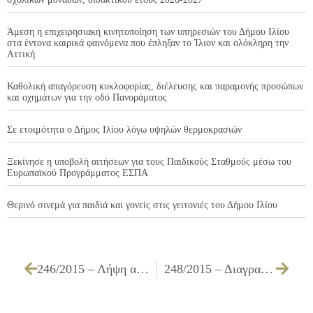
Άμεση η επιχειρησιακή κινητοποίηση των υπηρεσιών του Δήμου Ιλίου
στα έντονα καιρικά φαινόμενα που έπληξαν το Ίλιον και ολόκληρη την
Αττική
Καθολική απαγόρευση κυκλοφορίας, διέλευσης και παραμονής προσώπων
και οχημάτων για την οδό Πανοράματος
Σε ετοιμότητα ο Δήμος Ιλίου λόγω υψηλών θερμοκρασιών
Ξεκίνησε η υποβολή αιτήσεων για τους Παιδικούς Σταθμούς μέσω του
Ευρωπαϊκού Προγράμματος ΕΣΠΑ
Θερινό σινεμά για παιδιά και γονείς στις γειτονιές του Δήμου Ιλίου
246/2015 – Λήψη απόφασης σχετικά με τη χορήγηση ή μη αδειοδοτήσεων καταστημάτων υγειονομικού ενδιαφέροντος εντός καταστημάτων «Τεχνικών – Τυχερών – Ψυχαγωγικών Παιγνίων»
248/2015 – Διαγραφή ποσού 120,00 € από τον υπ’ αριθμ. 30/01.12.14 βεβαιωτικό κατάλογο του υπόχρεου ΛΕΣΣΗ ΚΩΝ/ΝΟΥ του ΔΗΜΗΤΡΙΟΥ