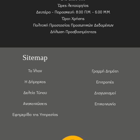
Ώρες λειτουργίας
Δευτέρα - Παρασκευή: 8.00 Π.Μ. - 6.00 Μ.Μ.
Όροι Χρήσης
Πολιτική Προστασίας Προσωπικών Δεδομένων
Δήλωση Προσβασιμότητας
Sitemap
Το Ίλιον
Γραμμή Δημότη
Η Δήμαρχος
Επιτροπές
Δελτία Τύπου
Διαγωνισμοί
Ανακοινώσεις
Επικοινωνία
Εφημερίδα της Υπηρεσίας