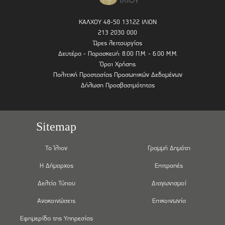
ΚΑΛΧΟΥ 48-50 13122 ΙΛΙΟΝ
213 2030 000
Ώρες λειτουργίας
Δευτέρα - Παρασκευή: 8.00 Π.Μ. - 6.00 Μ.Μ.
Όροι Χρήσης
Πολιτική Προστασίας Προσωπικών Δεδομένων
Δήλωση Προσβασιμότητας
Sitemap
Το Ίλιον
Γραμμή Δημότη
Η Δήμαρχος
Επιτροπές
Δελτία Τύπου
Διαγωνισμοί
Ανακοινώσεις
Επικοινωνία
Εφημερίδα της Υπηρεσίας