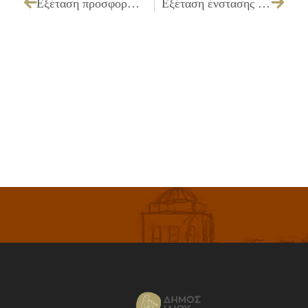
Εξέταση προσφορών και εισήγηση ανάθεσης που αφορά «Απολύμανση κτιρίων και αύλειου χώρου στο εργοτάξιο Μπίμπιζα 1 και στο Δημοτικό Κοιμητήριο»
Εξέταση ένστασης του υποψηφίου προμηθευτή με την επωνυμία VODAFONE – PANAFON A.E., για την εργασία, «Προμήθεια μισθωμένης γραμμής μεταφοράς δεδομένων»