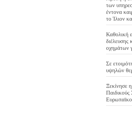
των υπηρεσ
έντονα και
το Ίλιον κ
Καθολική 
διέλευσης 
οχημάτων 
Σε ετοιμότ
υψηλών θε
Ξεκίνησε η
Παιδικούς
Ευρωπαϊκ