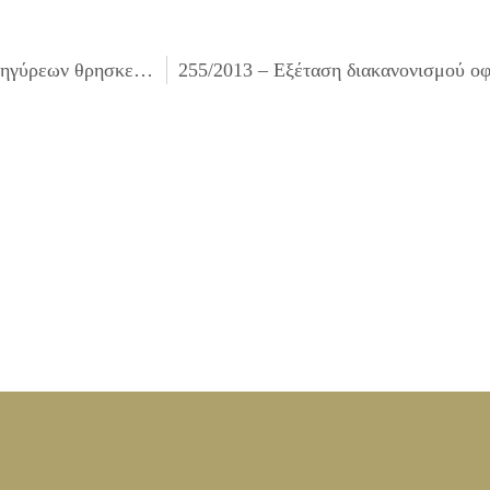
253/2013 – Λήψη απόφασης για τη διαδικασία εμποροπανηγύρεων θρησκευτικών εορτών για το έτος 2013 και εντεύθεν