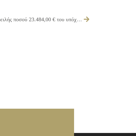
255/2013 – Εξέταση διακανονισμού οφειλής ποσού 23.484,00 € του υπόχρεου ΜΑΥΡΟΕΙΔΗ ΘΕΟΛΟΓΟΥ, βάσει της 180/2012 Απόφασης του Δημοτικού Συμβουλίου