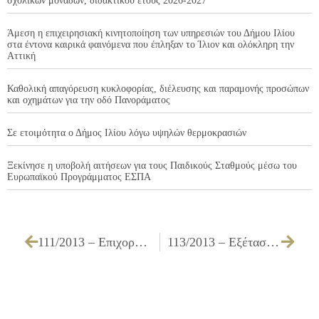
σχολικών μονάδων, διδακτικού έτους 2026-2027
Άμεση η επιχειρησιακή κινητοποίηση των υπηρεσιών του Δήμου Ιλίου
στα έντονα καιρικά φαινόμενα που έπληξαν το Ίλιον και ολόκληρη την
Αττική
Καθολική απαγόρευση κυκλοφορίας, διέλευσης και παραμονής προσώπων
και οχημάτων για την οδό Πανοράματος
Σε ετοιμότητα ο Δήμος Ιλίου λόγω υψηλών θερμοκρασιών
Ξεκίνησε η υποβολή αιτήσεων για τους Παιδικούς Σταθμούς μέσω του
Ευρωπαϊκού Προγράμματος ΕΣΠΑ
111/2013 – Επιχορήγηση σχολικών επιτροπών του Δήμου Ιλίου
113/2013 – Εξέταση διακανονισμού οφειλής ποσού 3.553,54 € του υπόχρεου κ. ΓΕΡΑΚΙΑΝΑΚΗ ΓΕΩΡΓΙΟΥ του ΝΙΚΟΛΑΟΥ, βάσει της 274/2011 Απόφασης του Δημοτικού Συμβουλίου, ύστερα από την υπ’ αριθμ. 12043/07-03-2013 αίτησή του