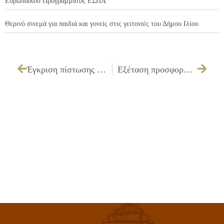
Ευρωπαϊκού Προγράμματος ΕΣΠΑ
Θερινό σινεμά για παιδιά και γονείς στις γειτονιές του Δήμου Ιλίου
Έγκριση πίστωσης και τεχνικών προδιαγραφών και καθορισμός τρόπου εκτέλεσης για την «Προμήθεια κλιματιστικών μηχανημάτων για τις ανάγκες της Διεύθυνσης Κοινωνικών Υπηρεσιών»
Εξέταση προσφορών και εισήγηση ανάθεσης που αφορά «Απολύμανση κτιρίων και αύλειου χώρου στο εργοτάξιο Μπίμπιζα 1 και στο Δημοτικό Κοιμητήριο»