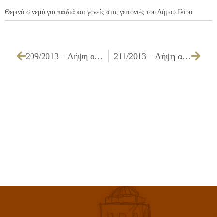
Θερινό σινεμά για παιδιά και γονείς στις γειτονιές του Δήμου Ιλίου
209/2013 – Λήψη απόφασης για την παράταση των συμφωνητικών που αφορούν την εργασία «Συντήρηση & επισκευή μεταφορικών μέσων»
211/2013 – Λήψη απόφασης για επιστροφή ποσού 185,00 € υπέρ της δικαιούχου Δημόπουλου Κωνσταντίνου του Ανδρέα