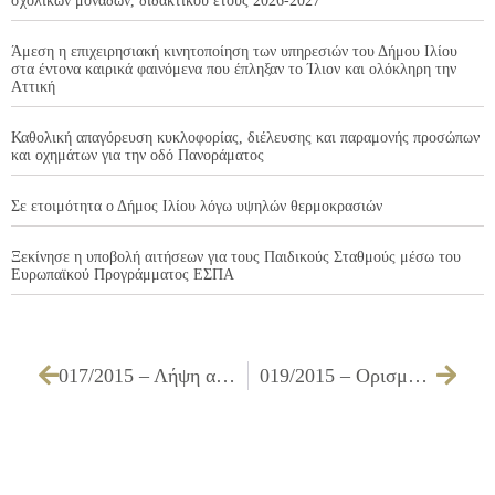
σχολικών μονάδων, διδακτικού έτους 2026-2027
Άμεση η επιχειρησιακή κινητοποίηση των υπηρεσιών του Δήμου Ιλίου
στα έντονα καιρικά φαινόμενα που έπληξαν το Ίλιον και ολόκληρη την
Αττική
Καθολική απαγόρευση κυκλοφορίας, διέλευσης και παραμονής προσώπων
και οχημάτων για την οδό Πανοράματος
Σε ετοιμότητα ο Δήμος Ιλίου λόγω υψηλών θερμοκρασιών
Ξεκίνησε η υποβολή αιτήσεων για τους Παιδικούς Σταθμούς μέσω του
Ευρωπαϊκού Προγράμματος ΕΣΠΑ
017/2015 – Λήψη απόφασης για μείωση ενοικίου του περιπτέρου επί της Λ. Πετρουπόλεως 27, στο Ίλιον
019/2015 – Ορισμός εκπροσώπων για το Συντονιστικό Όργανο Πολιτικής Προστασίας του Δήμου Ιλίου