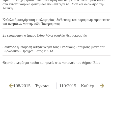
Άμεση η επιχειρησιακή κινητοποίηση των υπηρεσιών του Δήμου Ιλίου
στα έντονα καιρικά φαινόμενα που έπληξαν το Ίλιον και ολόκληρη την
Αττική
Καθολική απαγόρευση κυκλοφορίας, διέλευσης και παραμονής προσώπων
και οχημάτων για την οδό Πανοράματος
Σε ετοιμότητα ο Δήμος Ιλίου λόγω υψηλών θερμοκρασιών
Ξεκίνησε η υποβολή αιτήσεων για τους Παιδικούς Σταθμούς μέσω του
Ευρωπαϊκού Προγράμματος ΕΣΠΑ
Θερινό σινεμά για παιδιά και γονείς στις γειτονιές του Δήμου Ιλίου
108/2015 – Έγκριση γνωμοδότησης της επιτροπής για ακαταλληλότητα εξοπλισμού πληροφορικής
110/2015 – Καθιέρωση διαφορετικού ωραρίου λειτουργίας ορισμένων υπηρεσιών του Δήμου μας