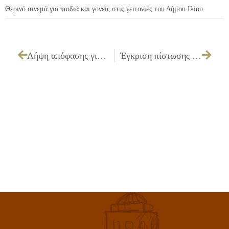
Θερινό σινεμά για παιδιά και γονείς στις γειτονιές του Δήμου Ιλίου
Λήψη απόφασης για τον έλεγχο των επικαιροποιημένων δικαιολογητικών συμμετοχής του μειοδότη του έργου «ΑΝΑΠΛΑΣΗ ΠΕΖΟΔΡΟΜΙΩΝ ΤΗΣ Λ. ΠΑΛΑΤΙΑΝΗΣ (ΑΠΟ ΑΓ. ΓΕΩΡΓΙΟΥ ΕΩΣ ΙΓΝΑΤΙΟΥ)»
Έγκριση πίστωσης που αφορά τις «Εργασίες εγκατάστασης σε ιστούς για την υποδομή Ευρυζωνικού Δικτύου»