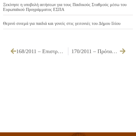
Ξεκίνησε η υποβολή αιτήσεων για τους Παιδικούς Σταθμούς μέσω του
Ευρωπαϊκού Προγράμματος ΕΣΠΑ
Θερινό σινεμά για παιδιά και γονείς στις γειτονιές του Δήμου Ιλίου
168/2011 – Επιστροφή ποσού 686,88 € στον κο ΠΑΝΤΟ ΔΗΜΟΣΘΕΝΗ του ΠΑΝΑΓΙΩΤΗ ως αχρεωστήτως εισπραχθέντος από το Δήμο μας
170/2011 – Πρόταση τροποποίησης σχεδίου σε τμήμα του Ο.Τ. 91 – Χώρος Στάθμευσης