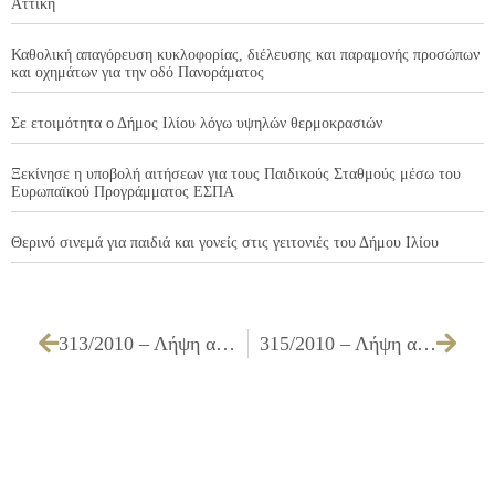
Αττική
Καθολική απαγόρευση κυκλοφορίας, διέλευσης και παραμονής προσώπων
και οχημάτων για την οδό Πανοράματος
Σε ετοιμότητα ο Δήμος Ιλίου λόγω υψηλών θερμοκρασιών
Ξεκίνησε η υποβολή αιτήσεων για τους Παιδικούς Σταθμούς μέσω του
Ευρωπαϊκού Προγράμματος ΕΣΠΑ
Θερινό σινεμά για παιδιά και γονείς στις γειτονιές του Δήμου Ιλίου
313/2010 – Λήψη απόφασης για σύναψη προγραμματικής σύμβασης μεταξύ Δήμου Ιλίου – Κ.Α.Π.Η. ΔΗΜΟΥ ΙΛΙΟΥ – Δ.Ε.Κ.Α. Ιλίου για υλοποίηση κοινωνικού προγράμματος στα ΚΑΠΗ Ιλίου
315/2010 – Λήψη απόφασης αποδοχής ή μη της προτάσεως του από 08/07/2010 πρακτικού της Επιτροπής επίλυσης με συμβιβασμό των φορολογικών διαφορών του Δήμου Ιλίου με τον ΣΙΑΧΟ ΙΩΑΝΝΗ του ΚΩΝ/ΝΟΥ