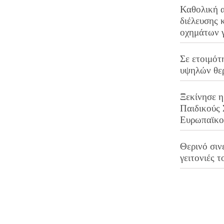
Καθολική 
διέλευσης 
οχημάτων 
Σε ετοιμότ
υψηλών θε
Ξεκίνησε η
Παιδικούς
Ευρωπαϊκ
Θερινό σινε
γειτονιές τ