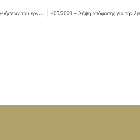
403/2009 – Λήψη απόφασης για τη μείωση πρόσθετων εγγυήσεων του έργου ΣΥΝΤΗΡΗΣΗ – ΑΝΑΚΑΤΑΣΚΕΥΗ ΑΣΦΑΛΤΟΤΑΠΗΤΑ ΟΔΩΝ ΕΡΓΟΛΑΒΙΑΣ Α7/09 Α.Μ. ΟΔΟ 1/2009