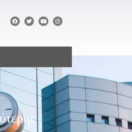
ύτερης