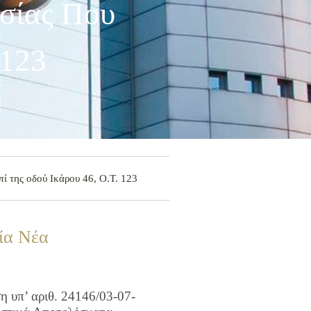
σίας Που
 123
ί της οδού Ικάρου 46, Ο.Τ. 123
ία Νέα
 υπ’ αριθ. 24146/03-07-