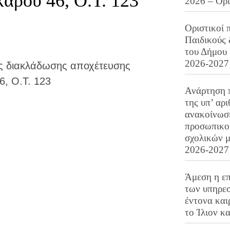
κάρου 46, Ο.Τ. 123
2026 – Ορ
Οριστικοί 
Παιδικούς
του Δήμου 
2026-2027
ής διακλάδωσης αποχέτευσης
6, Ο.Τ. 123
Ανάρτηση 
της υπ’ αρ
ανακοίνωσ
προσωπικού
σχολικών μ
2026-2027
Άμεση η επ
των υπηρεσ
έντονα και
το Ίλιον κ