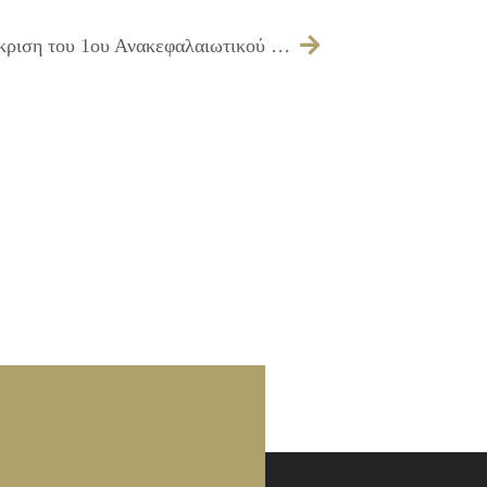
405/2009 – Λήψη απόφασης για την έγκριση του 1ου Ανακεφαλαιωτικού Πίνακα Εργασιών του έργου ΣΥΝΤΗΡΗΣΗ – ΑΝΑΚΑΤΑΣΚΕΥΗ ΑΣΦΑΛΤΟΤΑΠΗΤΑ ΟΔΩΝ ΕΡΓΟΛΑΒΙΑΣ Δ4/09