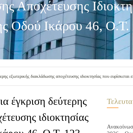
ης Αποχέτευσης Ιδιοκτη
ης Οδού Ικάρου 46, Ο.Τ.
ρης εξωτερικής διακλάδωσης αποχέτευσης ιδιοκτησίας που ευρίσκεται επ
α έγκριση δεύτερης
Τελευτα
έτευσης ιδιοκτησίας
Ανακοίνωση