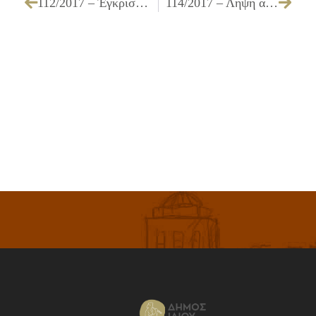
112/2017 – Έγκριση πίστωσης, τεχνικών προδιαγραφών και καθορισμός των όρων διακήρυξης για την «Προμήθεια κάδων απορριμμάτων»
114/2017 – Λήψη απόφασης για έγκριση πρακτικού και ανάδειξη προσωρινού αναδόχου για την υπηρεσία «Ηχητική κάλυψη εκδηλώσεων των Υπηρεσιών του Δήμου Ιλίου»