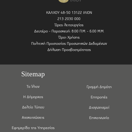
ΚΑΛΧΟΥ 48-50 13122 ΙΛΙΟΝ
213 2030 000
Ώρες λειτουργίας
Δευτέρα - Παρασκευή: 8.00 Π.Μ. - 6.00 Μ.Μ.
Όροι Χρήσης
Πολιτική Προστασίας Προσωπικών Δεδομένων
Δήλωση Προσβασιμότητας
Sitemap
Το Ίλιον
Γραμμή Δημότη
Η Δήμαρχος
Επιτροπές
Δελτία Τύπου
Διαγωνισμοί
Ανακοινώσεις
Επικοινωνία
Εφημερίδα της Υπηρεσίας