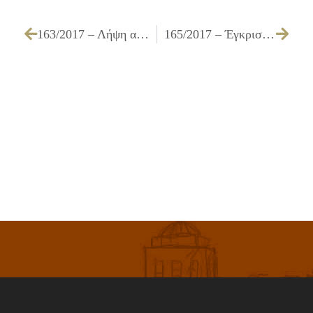
163/2017 – Λήψη απόφασης για έγκριση πρακτικού και ανάδειξη προσωρινού αναδόχου για την «Μίσθωση μηχανημάτων για κατεδαφίσεις – διαμορφώσεις χώρων»
165/2017 – Έγκριση πρακτικού δημοπρασίας που αφορά στη μίσθωση οικήματος προς χρήση του, για τη στέγαση του Συμβουλευτικού Κέντρου ΚΕΘΕΑ Δήμου Ιλίου