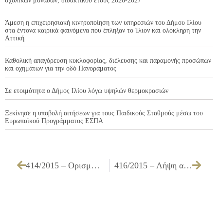
σχολικών μονάδων, διδακτικού έτους 2026-2027
Άμεση η επιχειρησιακή κινητοποίηση των υπηρεσιών του Δήμου Ιλίου
στα έντονα καιρικά φαινόμενα που έπληξαν το Ίλιον και ολόκληρη την
Αττική
Καθολική απαγόρευση κυκλοφορίας, διέλευσης και παραμονής προσώπων
και οχημάτων για την οδό Πανοράματος
Σε ετοιμότητα ο Δήμος Ιλίου λόγω υψηλών θερμοκρασιών
Ξεκίνησε η υποβολή αιτήσεων για τους Παιδικούς Σταθμούς μέσω του
Ευρωπαϊκού Προγράμματος ΕΣΠΑ
414/2015 – Ορισμός διαπαραταξιακής επιτροπής προστασίας φυσικού περιβάλλοντος
416/2015 – Λήψη απόφασης για την ανανέωση της σύμβασης με την Τράπεζα Πειραιώς για τη διαχείριση Χρηματικών Διαθεσίμων και Μισθοδοσιών του Προσωπικού