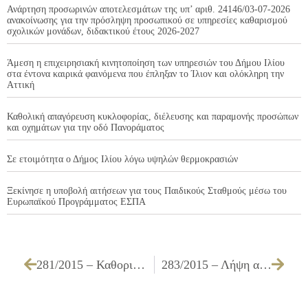
Ανάρτηση προσωρινών αποτελεσμάτων της υπ’ αριθ. 24146/03-07-2026
ανακοίνωσης για την πρόσληψη προσωπικού σε υπηρεσίες καθαρισμού
σχολικών μονάδων, διδακτικού έτους 2026-2027
Άμεση η επιχειρησιακή κινητοποίηση των υπηρεσιών του Δήμου Ιλίου
στα έντονα καιρικά φαινόμενα που έπληξαν το Ίλιον και ολόκληρη την
Αττική
Καθολική απαγόρευση κυκλοφορίας, διέλευσης και παραμονής προσώπων
και οχημάτων για την οδό Πανοράματος
Σε ετοιμότητα ο Δήμος Ιλίου λόγω υψηλών θερμοκρασιών
Ξεκίνησε η υποβολή αιτήσεων για τους Παιδικούς Σταθμούς μέσω του
Ευρωπαϊκού Προγράμματος ΕΣΠΑ
281/2015 – Καθορισμός αριθμού και ειδικοτήτων εγκεκριμένων θέσεων για την πρόσληψη προσωπικού με σχέση εργασίας ιδιωτικού δικαίου ορισμένου χρόνου ,για την υλοποίηση Ευρωπαϊκών Προγραμμάτων, στα πλαίσια του προγραμματισμού προσλήψεων έτους 2015
283/2015 – Λήψη απόφασης για την τροποποίηση κυκλοφορίας στην περιοχή που περικλείεται από τις οδούς Αγ. Γεωργίου, Πετρουπόλεως – Ηρακλείτου, Θηβών και Ανδ. Παπανδρέου