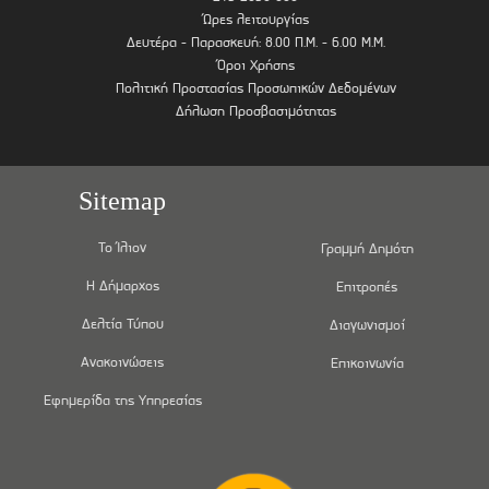
Ώρες λειτουργίας
Δευτέρα - Παρασκευή: 8.00 Π.Μ. - 6.00 Μ.Μ.
Όροι Χρήσης
Πολιτική Προστασίας Προσωπικών Δεδομένων
Δήλωση Προσβασιμότητας
Sitemap
Το Ίλιον
Γραμμή Δημότη
Η Δήμαρχος
Επιτροπές
Δελτία Τύπου
Διαγωνισμοί
Ανακοινώσεις
Επικοινωνία
Εφημερίδα της Υπηρεσίας