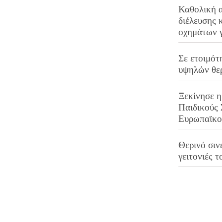
Καθολική 
διέλευσης 
οχημάτων 
Σε ετοιμότ
υψηλών θε
Ξεκίνησε η
Παιδικούς
Ευρωπαϊκ
Θερινό σινε
γειτονιές τ