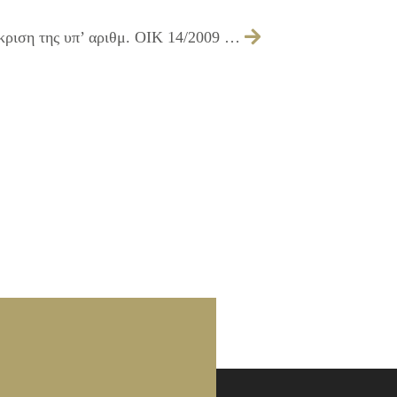
253/2010 – Λήψη απόφασης για την έγκριση της υπ’ αριθμ. ΟΙΚ 14/2009 μελέτης και του τρόπου εκτέλεσης του έργου ΚΑΤΑΣΚΕΥΗ ΒΡΕΦΟΝΗΠΙΑΚΟΥ ΣΤΑΘΜΟΥ ΣΤΟ Ο.Τ. 740