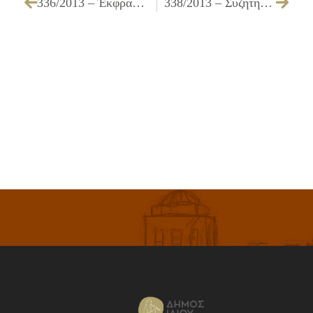
336/2013 – Έκφραση σύμφωνης γνώμης για την επικαιροποίηση του Οργανισμού Εσωτερικής Υπηρεσίας του ΝΠΔΔ «Δημοτικό Κέντρο Προσχολικής Αγωγής & Κοινωνικής Αλληλεγγύης» ΔΗΚΕΠΑΚΑ Δήμου Ιλίου
338/2013 – Συζήτηση και λήψη απόφασης έγκρισης της ανάληψης των αρμοδιοτήτων των Ν.Π. του Δήμου μας (ΔΗ.ΚΕ.ΠΑ & ΔΗ.KE.Π.Α.Κ.Α), της μεταφοράς του προσωπικού και της κατάργησης αυτών