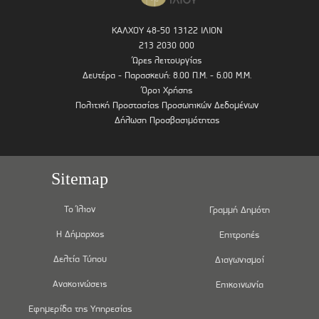
ΚΑΛΧΟΥ 48-50 13122 ΙΛΙΟΝ
213 2030 000
Ώρες λειτουργίας
Δευτέρα - Παρασκευή: 8.00 Π.Μ. - 6.00 Μ.Μ.
Όροι Χρήσης
Πολιτική Προστασίας Προσωπικών Δεδομένων
Δήλωση Προσβασιμότητας
Sitemap
Το Ίλιον
Γραμμή Δημότη
Η Δήμαρχος
Επιτροπές
Δελτία Τύπου
Διαγωνισμοί
Ανακοινώσεις
Επικοινωνία
Εφημερίδα της Υπηρεσίας