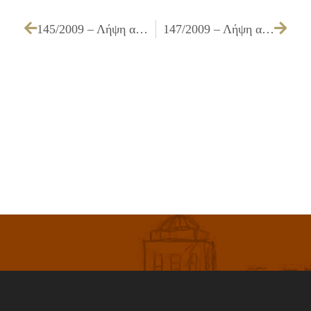
145/2009 – Λήψη απόφασης για συγκρότηση Επιτροπής Διαγωνισμού & Επιτροπής Παρακολούθησης για το έργο με τίτλο : «ΑΝΑΠΤΥΞΗ ΕΥΡΥΖΩΝΙΚΟΥ ΔΙΚΤΥΟΥ ΠΑΡΟΧΗΣ ΑΣΥΡΜΑΤΗΣ ΠΡΟΣΒΑΣΗΣ ΜΕΣΩ WI – FI SPOTS»
147/2009 – Λήψη απόφασης για επιστροφή ποσού 75,00 €