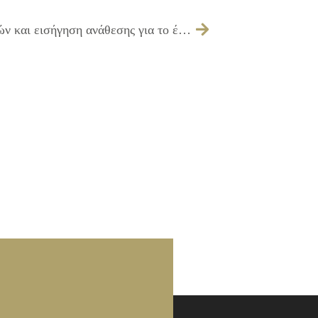
Λήψη απόφασης για εξέταση προσφορών και εισήγηση ανάθεσης για το έργο: ΣΥΝΤΗΡΗΣΗ ΕΦΑΡΜΟΓΩΝ ΛΟΓΙΣΜΙΚΟΥ.