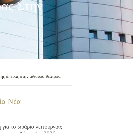
ας Στην
ής όπερας στην αίθουσα θεάτρου.
ία Νέα
για το ωράριο λειτουργίας