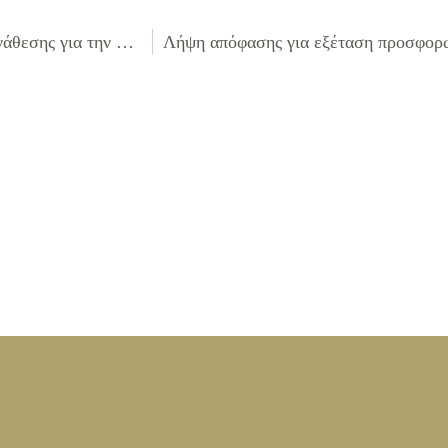
Λήψη απόφασης για εξέταση προσφορών και εισήγηση ανάθεσης για την μουσική συναυλία «τα σοκάκια της Ηπειρώτικης ζωής».