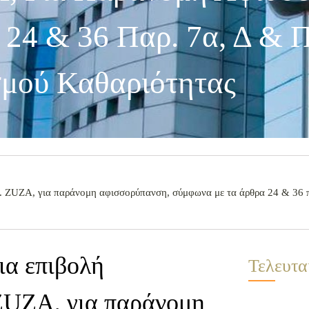
24 & 36 Παρ. 7α, Δ & Π
μού Καθαριότητας
 ZUZA, για παράνομη αφισσορύπανση, σύμφωνα με τα άρθρα 24 & 36 πα
ια επιβολή
Τελευτα
ZUZA, για παράνομη