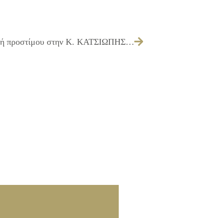
112/2010 – Λήψη απόφασης για επιβολή προστίμου στην Κ. ΚΑΤΣΙΩΠΗΣ – Π. ΔΑΜΑΝΑΚΗΣ Ο.Ε., για παράνομη αφισσορύπανση, σύμφωνα με τα άρθρα 24 & 36 παρ. 7α, δ & παρ. 8 του Κανονισμού Καθαριότητας