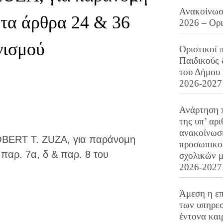
Ανακοίνωση
τα άρθρα 24 & 36
2026 – Ορ
νισμού
Οριστικοί 
Παιδικούς
του Δήμου 
2026-2027
Ανάρτηση 
της υπ’ αρ
ανακοίνωσ
OBERT T. ZUZA, για παράνομη
προσωπικού
αρ. 7α, δ & παρ. 8 του
σχολικών μ
2026-2027
Άμεση η επ
των υπηρεσ
έντονα και