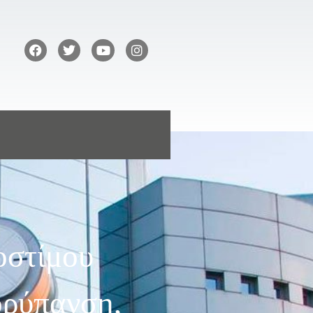
οστίμου
ρύπανση,