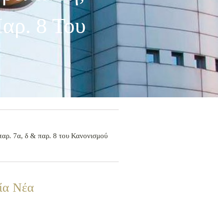
αρ. 8 Του
ρ. 7α, δ & παρ. 8 του Κανονισμού
ία Νέα